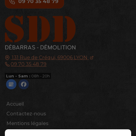
09 70 35 48 79
131 Rue de Créqui,
69006
LYON
09 70 35 48 79
Lun - Sam :
08h - 20h
Accueil
Contactez-nous
Mentions légales
Plan du site