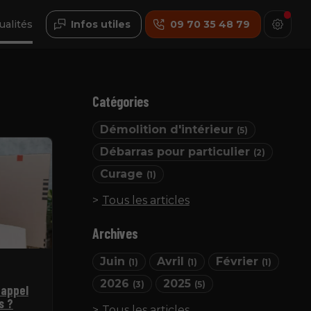
ualités
Infos utiles
09 70 35 48 79
Catégories
Démolition d'intérieur
(5)
Débarras pour particulier
(2)
Curage
(1)
Tous les articles
Archives
Juin
Avril
Février
(1)
(1)
(1)
2026
2025
(3)
(5)
 appel
s ?
Tous les articles