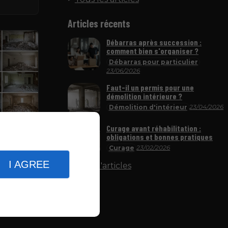
Articles récents
Débarras après succession :
comment bien s'organiser ?
Débarras pour particulier
23/06/2026
Faut-il un permis pour une
démolition intérieure ?
23/04/2026
Démolition d'intérieur
7/04/2025
Curage avant réhabilitation :
ition
obligations et bonnes pratiques
23/02/2026
Curage
I AGREE
Plus d'articles